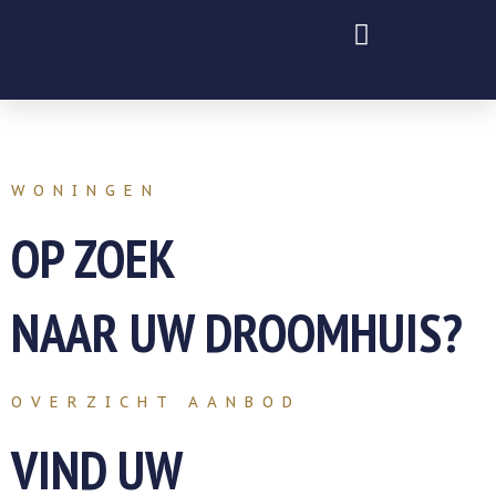
Ga
naar
de
inhoud
WONINGEN
OP ZOEK
NAAR UW DROOMHUIS?
OVERZICHT AANBOD
VIND UW