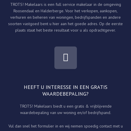
TROTS! Makelaars is een full service makelaar in de omgeving
Roosendaal en Halderberge. Voor het verkopen, aankopen,
verhuren en beheren van woningen, bedrijfspanden en andere
soorten vastgoed bent u hier aan het goede adres. Op de eerste
plaats staat het beste resultaat voor u als opdrachtgever.
F
a
c
e
HEEFT U INTERESSE IN EEN GRATIS
b
WAARDEBEPALING?
o
TROTS! Makelaars biedt u een gratis & vrijblijvende
o
waardebepaling van uw woning en/of bedrijfspand.
k
Vul dan snel het formulier in en wij nemen spoedig contact met u