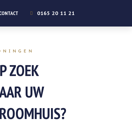
CONTACT
0165 20 11 21
ONINGEN
P ZOEK
AAR UW
ROOMHUIS?