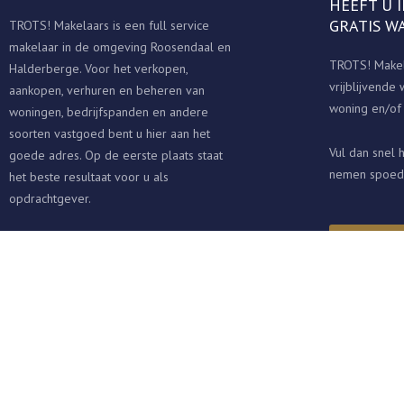
HEEFT U 
GRATIS W
TROTS! Makelaars is een full service
makelaar in de omgeving Roosendaal en
TROTS! Makel
Halderberge. Voor het verkopen,
vrijblijvende
aankopen, verhuren en beheren van
woning en/of 
woningen, bedrijfspanden en andere
soorten vastgoed bent u hier aan het
Vul dan snel h
goede adres. Op de eerste plaats staat
nemen spoedi
het beste resultaat voor u als
opdrachtgever.
KOM 
F
a
c
e
b
o
o
k
-
f
© Alle rechten gereserveerd