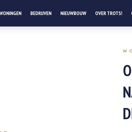
WONINGEN
BEDRIJVEN
NIEUWBOUW
OVER TROTS!
W
O
N
D