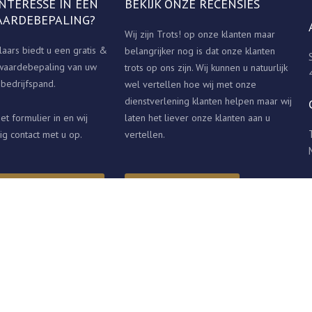
BEKIJK ONZE RECENSIES
INTERESSE IN EEN
AARDEBEPALING?
Wij zijn Trots! op onze klanten maar
aars biedt u een gratis &
belangrijker nog is dat onze klanten
 waardebepaling van uw
trots op ons zijn. Wij kunnen u natuurlijk
bedrijfspand.
wel vertellen hoe wij met onze
dienstverlening klanten helpen maar wij
et formulier in en wij
laten het liever onze klanten aan u
g contact met u op.
vertellen.
BIJ MIJ LANGS
RECENSIES
V