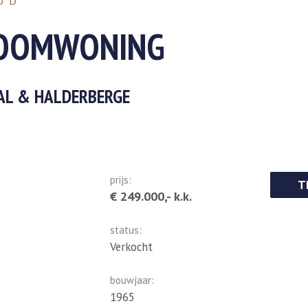
OD
ROOMWONING
AAL & HALDERBERGE
prijs:
T
€ 249.000,- k.k.
status:
Verkocht
bouwjaar:
1965