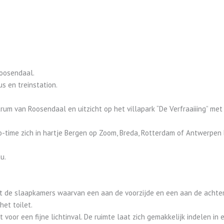
oosendaal.
s en treinstation.
um van Roosendaal en uitzicht op het villapark “De Verfraaiiing” met
o-time zich in hartje Bergen op Zoom, Breda, Rotterdam of Antwerpen 
u.
ft de slaapkamers waarvan een aan de voorzijde en een aan de achterzi
et toilet.
 voor een fijne lichtinval. De ruimte laat zich gemakkelijk indelen in