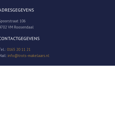
ADRESGEGEVENS
Spoorstraat 106
4702 VM Roosendaal
CONTACTGEGEVENS
Tel.:
0165 20 11 21
Mail:
info@trots-makelaars.nl
ormgeving & realisatie | De Reclamekamer