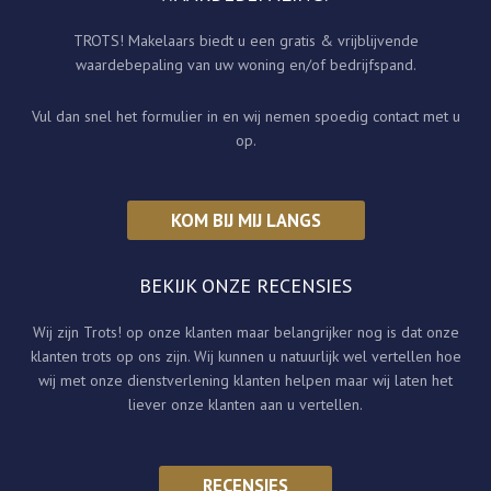
o
TROTS! Makelaars biedt u een gratis & vrijblijvende
o
waardebepaling van uw woning en/of bedrijfspand.
k
Vul dan snel het formulier in en wij nemen spoedig contact met u
-
op.
f
KOM BIJ MIJ LANGS
BEKIJK ONZE RECENSIES
Wij zijn Trots! op onze klanten maar belangrijker nog is dat onze
klanten trots op ons zijn. Wij kunnen u natuurlijk wel vertellen hoe
wij met onze dienstverlening klanten helpen maar wij laten het
liever onze klanten aan u vertellen.
RECENSIES