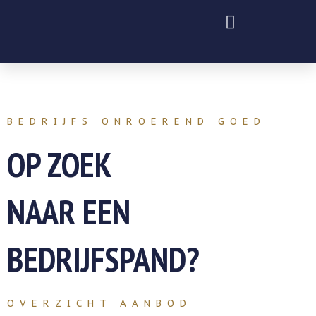
Ga
naar
de
inhoud
BEDRIJFS ONROEREND GOED
OP ZOEK
NAAR EEN
BEDRIJFSPAND?
OVERZICHT AANBOD