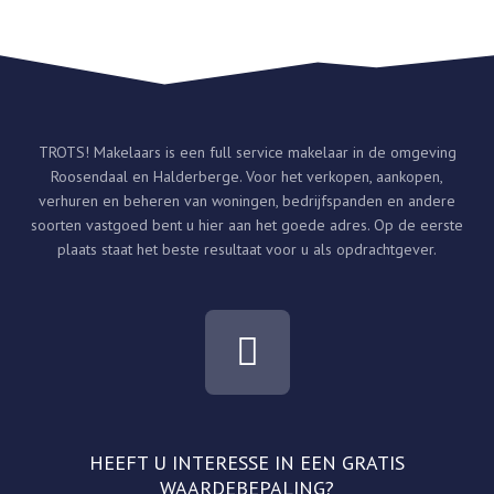
TROTS! Makelaars is een full service makelaar in de omgeving
Roosendaal en Halderberge. Voor het verkopen, aankopen,
verhuren en beheren van woningen, bedrijfspanden en andere
soorten vastgoed bent u hier aan het goede adres. Op de eerste
plaats staat het beste resultaat voor u als opdrachtgever.
F
a
c
e
HEEFT U INTERESSE IN EEN GRATIS
b
WAARDEBEPALING?